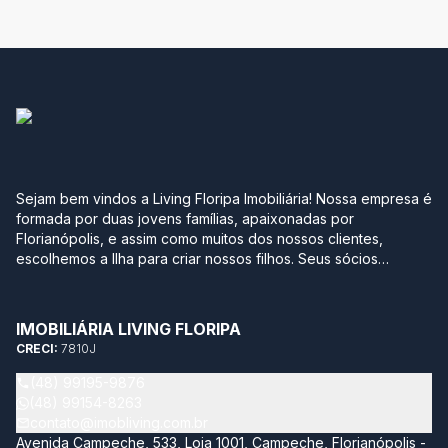
Sejam bem vindos a Living Floripa Imobiliária! Nossa empresa é
formada por duas jovens famílias, apaixonadas por
Florianópolis, e assim como muitos dos nossos clientes,
escolhemos a Ilha para criar nossos filhos. Seus sócios
possuem mais de 10 anos de experiência no mercado
imobiliário da região sul do Brasil. Após terem passado por
grandes construtoras, imobiliárias e multinacionais, optaram
IMOBILIÁRIA LIVING FLORIPA
por empreender com leveza, agilidade, transparência e
CRECI:
7810J
segurança neste momento tão importante na vida de qualquer
pessoa. Sabemos quantos detalhes e incertezas envolvem
(48) 99195-9876
este momento, por isso temos como objetivo trazer soluções
(48) 99154-8263
completas acompanhando todo processo de compra e venda
contato@imobliving.com.br
do seu imóvel. Nossa missão é estar sempre atualizado neste
Avenida Campeche, 533, Loja 1001, Campeche, Florianópolis -