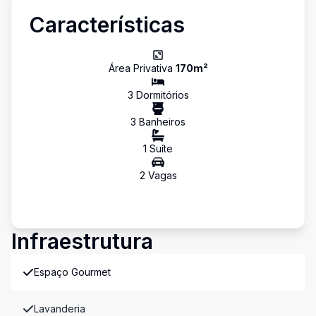
Características
Área Privativa
170
m²
3
Dormitório
s
3
Banheiro
s
1
Suíte
2
Vaga
s
Infraestrutura
Espaço Gourmet
Lavanderia