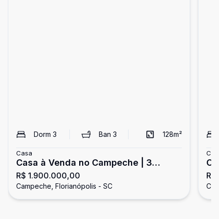
Dorm
3
Ban
3
128
m²
Casa
Cas
Casa à Venda no Campeche | 3
Ca
R$ 1.900.000,00
R$ 
Dormitórios | Jacuzzi | Rua Tranquila
pr
Campeche, Florianópolis - SC
Cam
Próxima ao Mar
Ca