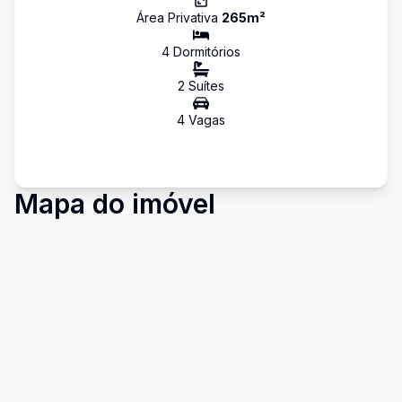
Área Privativa
265
m²
4
Dormitório
s
2
Suíte
s
4
Vaga
s
Mapa do imóvel