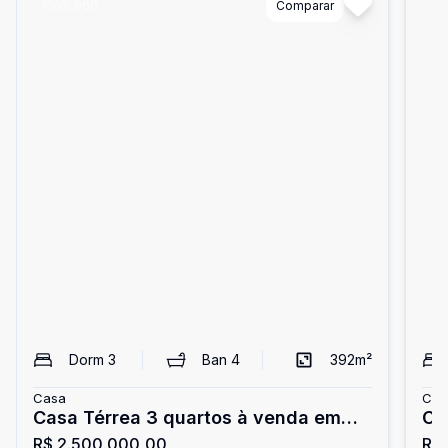
Cód:
960
Comparar
Có
Dorm
3
Ban
4
392
m²
Casa
Cas
Casa Térrea 3 quartos à venda em
Ca
R$ 2.500.000,00
R$
Loteamento, 392m² - Lagoa da
co