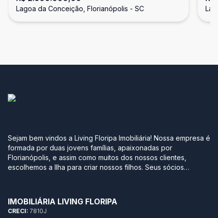
Lagoa da Conceição, Florianópolis - SC
Lag
Conceição, Florianópolis SC
Co
Sejam bem vindos a Living Floripa Imobiliária! Nossa empresa é
formada por duas jovens famílias, apaixonadas por
Florianópolis, e assim como muitos dos nossos clientes,
escolhemos a Ilha para criar nossos filhos. Seus sócios
possuem mais de 10 anos de experiência no mercado
imobiliário da região sul do Brasil. Após terem passado por
grandes construtoras, imobiliárias e multinacionais, optaram
IMOBILIÁRIA LIVING FLORIPA
por empreender com leveza, agilidade, transparência e
CRECI:
7810J
segurança neste momento tão importante na vida de qualquer