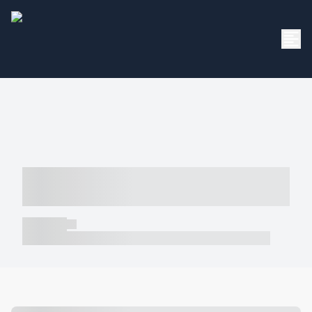
----- ----- -- ------ ---- ---- -- ----- -----
----- --- ------
----- -----
----- ----- -- ------ ---- ---- -- ----- ----- ----- --- ------