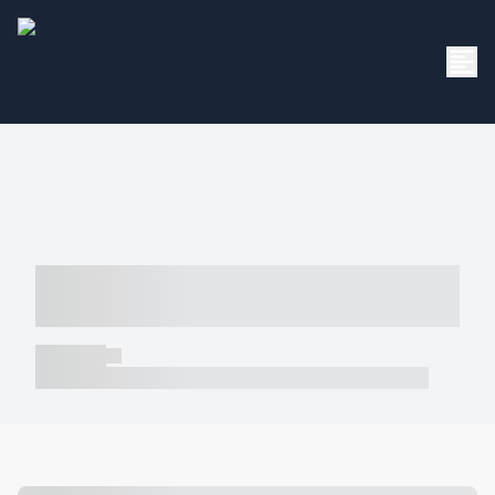
----- ----- -- ------ ---- ---- -- ----- -----
----- --- ------
----- -----
----- ----- -- ------ ---- ---- -- ----- ----- ----- --- ------