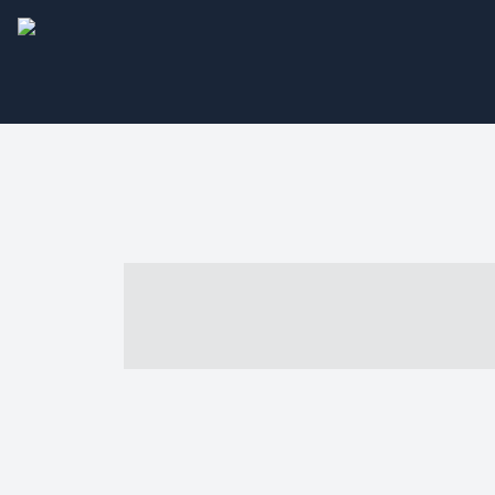
----- ----- -- -
- ------