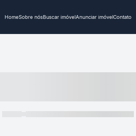
Home
Sobre nós
Buscar imóvel
Anunciar imóvel
Contato
----- ---- ---- -- ----
----- -----
----- ----- -- ------ ---- ---- -- ----- ----- ----- --- ------