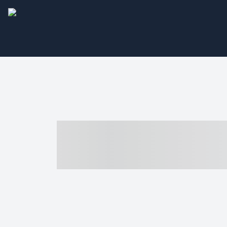
----- ----- -- -
- ------