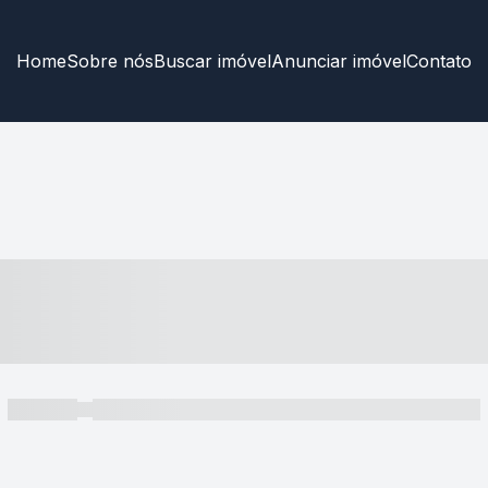
Home
Sobre nós
Buscar imóvel
Anunciar imóvel
Contato
----- ---- ---- -- ----
----- -----
----- ----- -- ------ ---- ---- -- ----- ----- ----- --- ------