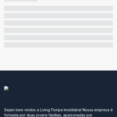
Sejam bem vindos a Living Floripa Imobiliária! Nossa empresa é
formada por duas jovens famílias, apaixonadas por