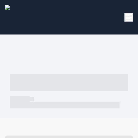
----- ----- -- ------ ---- ---- -- ----- -----
----- --- ------
----- -----
----- ----- -- ------ ---- ---- -- ----- ----- ----- --- ------