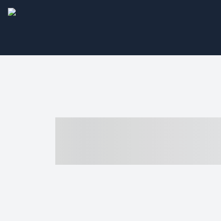
----- ----- -- -
- ------