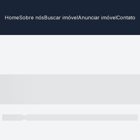
Home
Sobre nós
Buscar imóvel
Anunciar imóvel
Contato
----- ---- ---- -- ----
----- -----
----- ----- -- ------ ---- ---- -- ----- ----- ----- --- ------