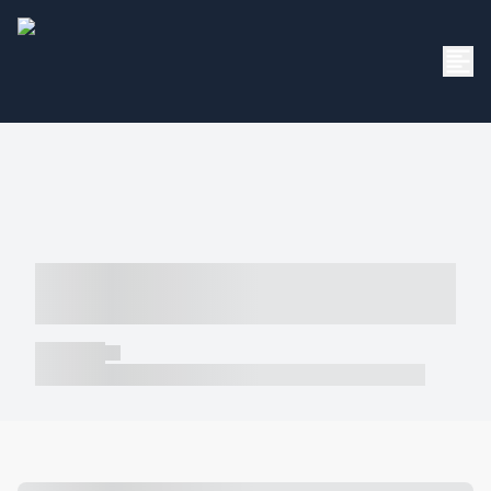
----- ----- -- ------ ---- ---- -- ----- -----
----- --- ------
----- -----
----- ----- -- ------ ---- ---- -- ----- ----- ----- --- ------