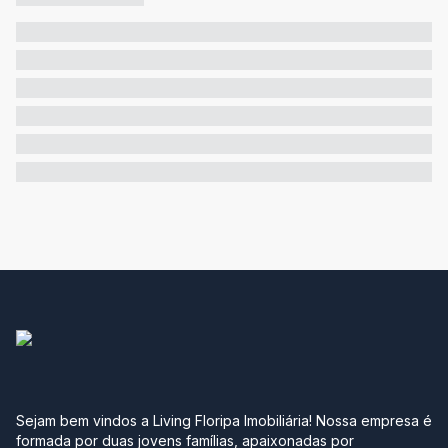
Sejam bem vindos a Living Floripa Imobiliária! Nossa empresa é
formada por duas jovens famílias, apaixonadas por