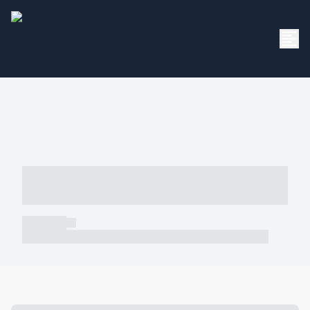
----- ----- -- ------ ---- ---- -- ----- -----
----- --- ------
----- -----
----- ----- -- ------ ---- ---- -- ----- ----- ----- --- ------