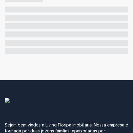
Sejam bem vindos a Living Floripa Imobiliária! Nossa empresa é
formada por duas jovens famílias, apaixonadas por