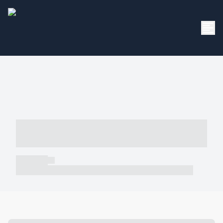
----- ----- -- ------ ---- ---- -- ----- -----
----- --- ------
----- -----
----- ----- -- ------ ---- ---- -- ----- ----- ----- --- ------