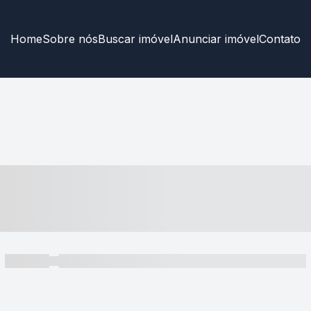
Home
Sobre nós
Buscar imóvel
Anunciar imóvel
Contato
----- ---- ---- -- ----
----- -----
----- ----- -- ------ ---- ---- -- ----- ----- ----- --- ------