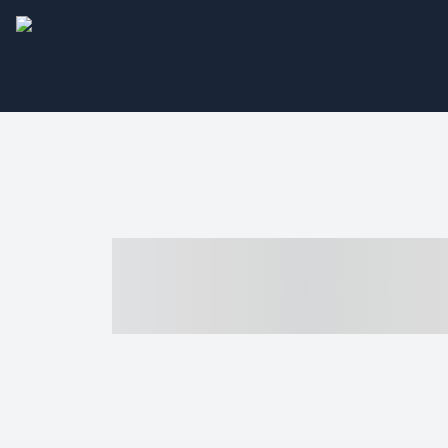
----- ----- -- -
- ------