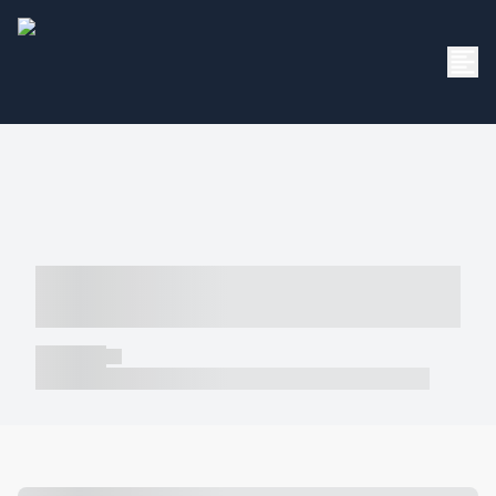
----- ----- -- ------ ---- ---- -- ----- -----
----- --- ------
----- -----
----- ----- -- ------ ---- ---- -- ----- ----- ----- --- ------