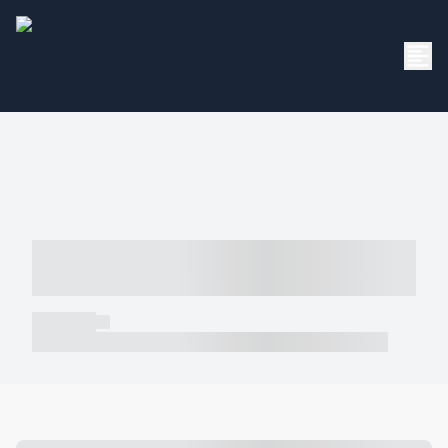
----- ----- -- ------ ---- ---- -- ----- -----
----- --- ------
----- -----
----- ----- -- ------ ---- ---- -- ----- ----- ----- --- ------