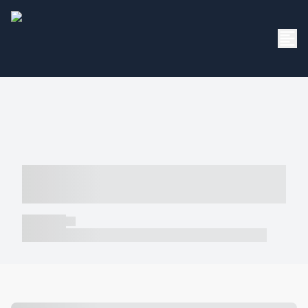
----- ----- -- ------ ---- ---- -- ----- -----
----- --- ------
----- -----
----- ----- -- ------ ---- ---- -- ----- ----- ----- --- ------