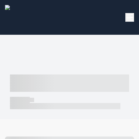
----- ----- -- ------ ---- ---- -- ----- -----
----- --- ------
----- -----
----- ----- -- ------ ---- ---- -- ----- ----- ----- --- ------