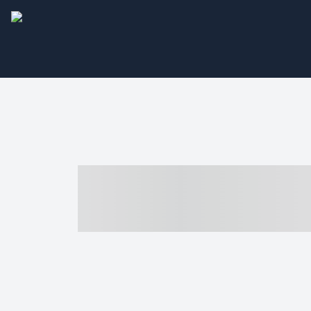
----- ----- -- -
- ------