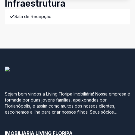
Infraestrutura
Sala de Recepção
Sejam bem vindos a Living Floripa Imobiliária! Nossa empresa é
formada por duas jovens famílias, apaixonadas por
Florianópolis, e assim como muitos dos nossos clientes,
escolhemos a Ilha para criar nossos filhos. Seus sócios
possuem mais de 10 anos de experiência no mercado
imobiliário da região sul do Brasil. Após terem passado por
grandes construtoras, imobiliárias e multinacionais, optaram
IMOBILIÁRIA LIVING FLORIPA