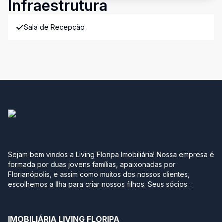
Infraestrutura
Sala de Recepção
Sejam bem vindos a Living Floripa Imobiliária! Nossa empresa é
formada por duas jovens famílias, apaixonadas por
Florianópolis, e assim como muitos dos nossos clientes,
escolhemos a Ilha para criar nossos filhos. Seus sócios
possuem mais de 10 anos de experiência no mercado
imobiliário da região sul do Brasil. Após terem passado por
grandes construtoras, imobiliárias e multinacionais, optaram
IMOBILIÁRIA LIVING FLORIPA