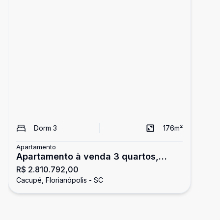
Dorm
3
176
m²
Apartamento
Apartamento à venda 3 quartos,
R$ 2.810.792,00
Miragio Cacupé em Cacupé,
Cacupé, Florianópolis - SC
Florianópolis, SC