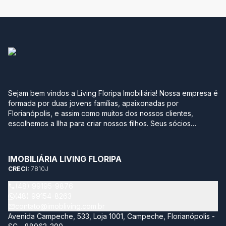
Sejam bem vindos a Living Floripa Imobiliária! Nossa empresa é
formada por duas jovens famílias, apaixonadas por
Florianópolis, e assim como muitos dos nossos clientes,
escolhemos a Ilha para criar nossos filhos. Seus sócios
possuem mais de 10 anos de experiência no mercado
imobiliário da região sul do Brasil. Após terem passado por
grandes construtoras, imobiliárias e multinacionais, optaram
IMOBILIÁRIA LIVING FLORIPA
por empreender com leveza, agilidade, transparência e
CRECI:
7810J
segurança neste momento tão importante na vida de qualquer
pessoa. Sabemos quantos detalhes e incertezas envolvem
(48) 99195-9876
este momento, por isso temos como objetivo trazer soluções
(48) 99154-8263
completas acompanhando todo processo de compra e venda
contato@imobliving.com.br
do seu imóvel. Nossa missão é estar sempre atualizado neste
Avenida Campeche, 533, Loja 1001, Campeche, Florianópolis -
mundo tão dinâmico, proporcionando aos nossos clientes de