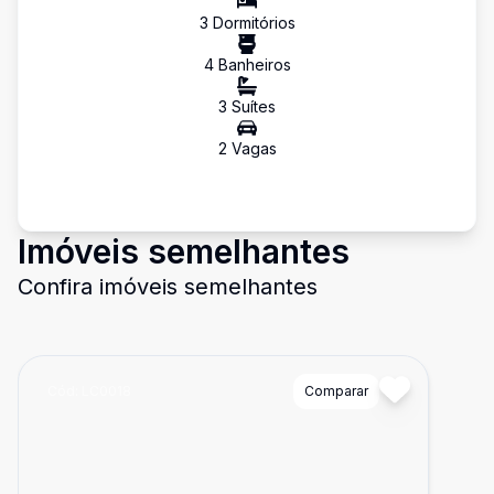
3
Dormitório
s
4
Banheiro
s
3
Suíte
s
2
Vaga
s
Imóveis semelhantes
Confira imóveis semelhantes
Cód:
LC0018
Comparar