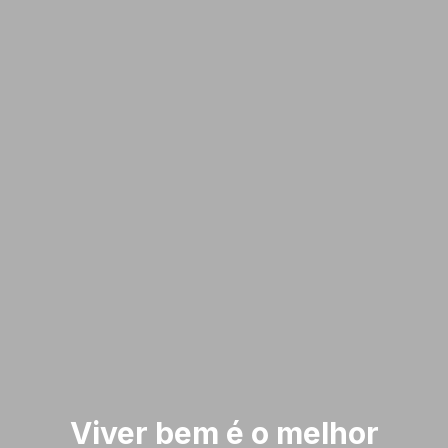
Viver bem é o melhor