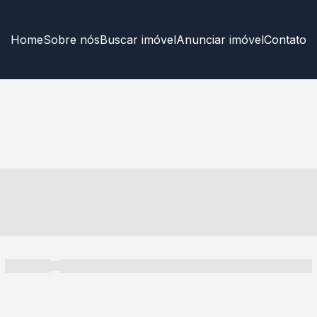
Home
Sobre nós
Buscar imóvel
Anunciar imóvel
Contato
----- ---- ---- -- ----
----- -----
----- ----- -- ------ ---- ---- -- ----- ----- ----- --- ------