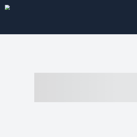
----- ----- -- -
- ------