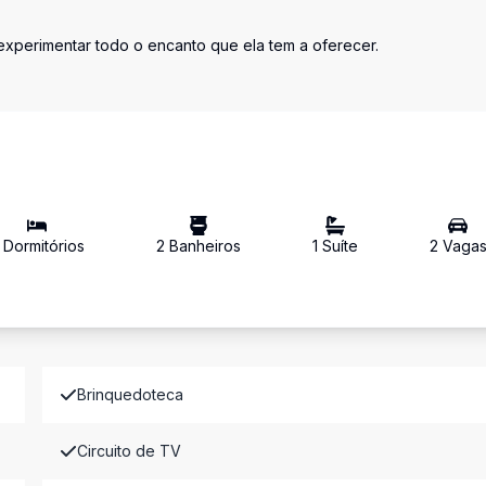
 experimentar todo o encanto que ela tem a oferecer.
Dormitório
s
2
Banheiro
s
1
Suíte
2
Vaga
Brinquedoteca
Circuito de TV