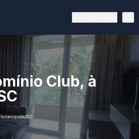
(48) 99154-8263
mínio Club, à
/SC
lorianópolis/SC