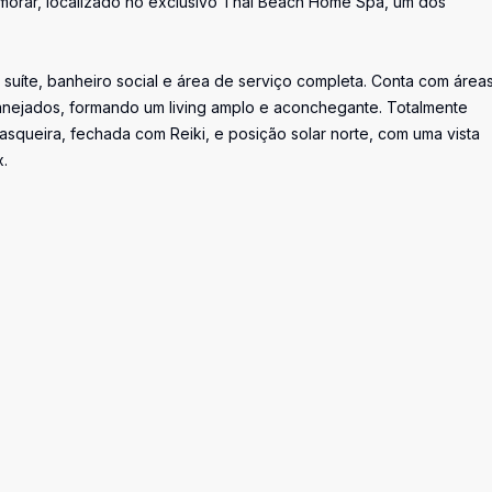
 morar, localizado no exclusivo Thai Beach Home Spa, um dos
 suíte, banheiro social e área de serviço completa. Conta com área
lanejados, formando um living amplo e aconchegante. Totalmente
queira, fechada com Reiki, e posição solar norte, com uma vista
.