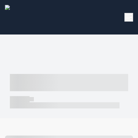
----- ----- -- ------ ---- ---- -- ----- -----
----- --- ------
----- -----
----- ----- -- ------ ---- ---- -- ----- ----- ----- --- ------