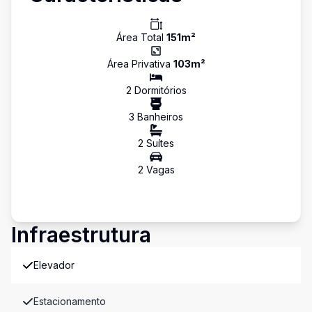
Área Total
151
m²
Área Privativa
103
m²
2
Dormitório
s
3
Banheiro
s
2
Suíte
s
2
Vaga
s
Infraestrutura
Elevador
Estacionamento