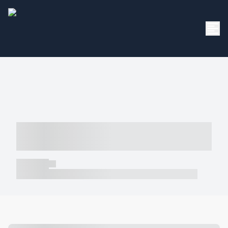
----- ----- -- ------ ---- ---- -- ----- -----
----- --- ------
----- -----
----- ----- -- ------ ---- ---- -- ----- ----- ----- --- ------