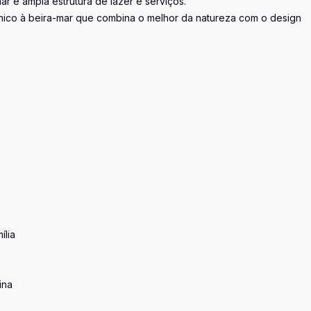
ar e ampla estrutura de lazer e serviços.
nico à beira-mar que combina o melhor da natureza com o design
ília
ina