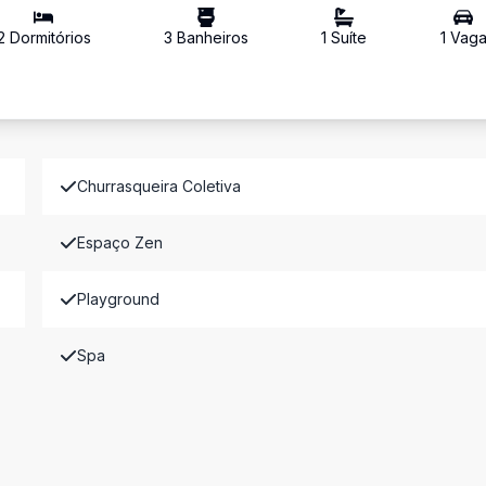
2
Dormitório
s
3
Banheiro
s
1
Suíte
1
Vag
Churrasqueira Coletiva
Espaço Zen
Playground
Spa