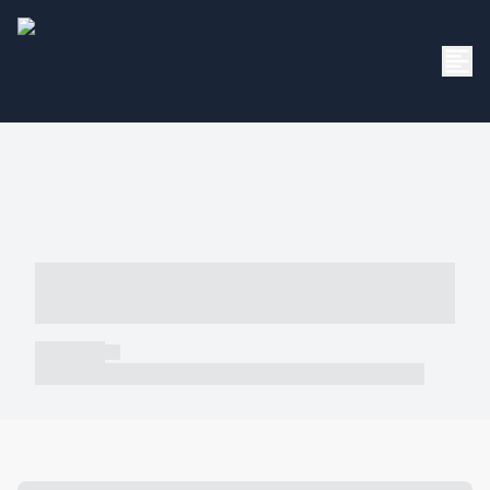
----- ----- -- ------ ---- ---- -- ----- -----
----- --- ------
----- -----
----- ----- -- ------ ---- ---- -- ----- ----- ----- --- ------