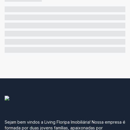
Sejam bem vindos a Living Floripa Imobiliária! Nossa empresa é
formada por duas jovens famílias, apaixonadas por