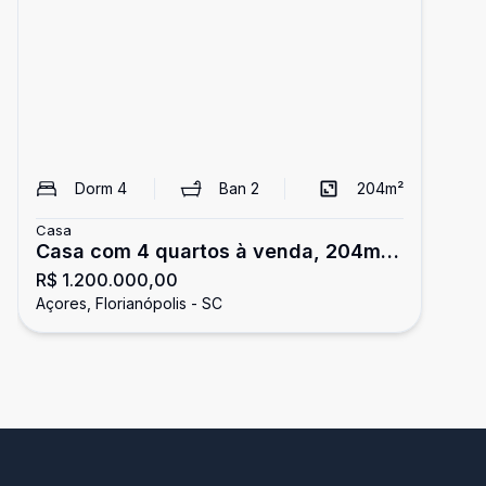
Dorm
4
Ban
2
204
m²
Casa
Casa com 4 quartos à venda, 204m²
R$ 1.200.000,00
- Praia da Solidão (Pântano do Sul),
Açores, Florianópolis - SC
Florianópolis/SC.