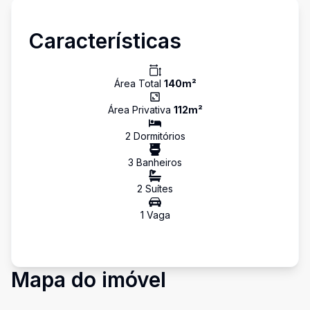
Características
Área Total
140
m²
Área Privativa
112
m²
2
Dormitório
s
3
Banheiro
s
2
Suíte
s
1
Vaga
Mapa do imóvel