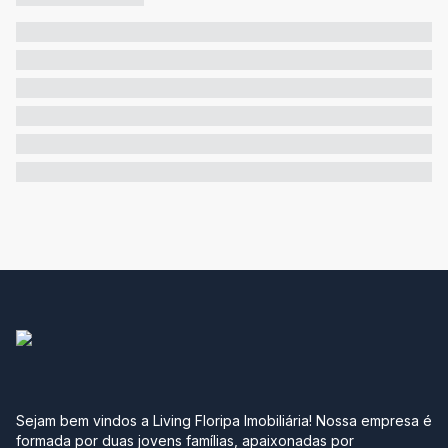
Sejam bem vindos a Living Floripa Imobiliária! Nossa empresa é
formada por duas jovens famílias, apaixonadas por