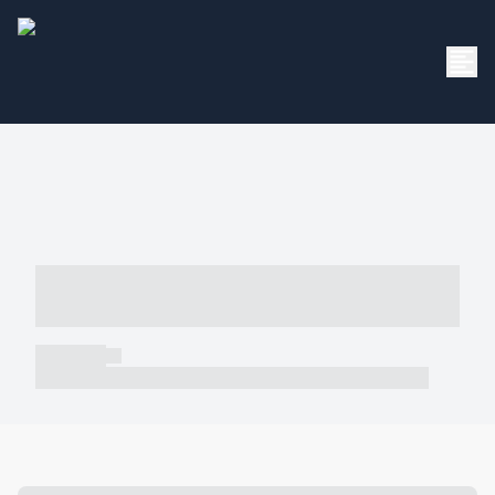
----- ----- -- ------ ---- ---- -- ----- -----
----- --- ------
----- -----
----- ----- -- ------ ---- ---- -- ----- ----- ----- --- ------