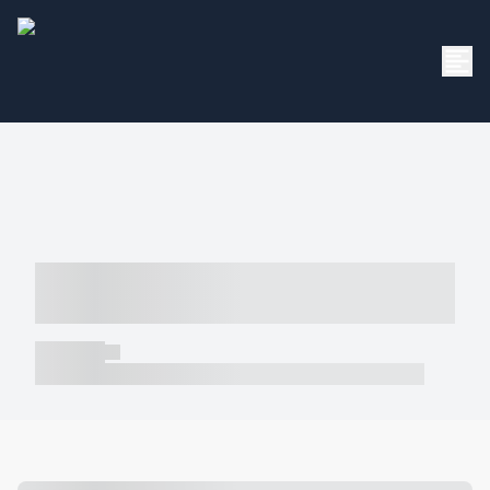
----- ----- -- ------ ---- ---- -- ----- -----
----- --- ------
----- -----
----- ----- -- ------ ---- ---- -- ----- ----- ----- --- ------