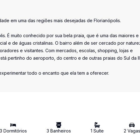
dade em uma das regiões mais desejadas de Florianópolis.
lis. É muito conhecido por sua bela praia, que é uma das maiores e
ial e de águas cristalinas. O bairro além de ser cercado por nature
radores e visitantes. Com mercados, escolas, shopping, lojas e
 está pertinho do aeroporto, do centro e de outras praias do Sul da Il
 experimentar todo o encanto que ela tem a oferecer.
3
Dormitório
s
3
Banheiro
s
1
Suíte
2
Vaga