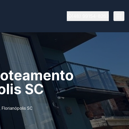
(48) 99154-8263
 loteamento
olis SC
 Florianópolis SC