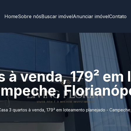
Home
Sobre nós
Buscar imóvel
Anunciar imóvel
Contato
s à venda, 179² em
ampeche, Florianóp
Casa 3 quartos à venda, 179² em loteamento planejado - Campeche,