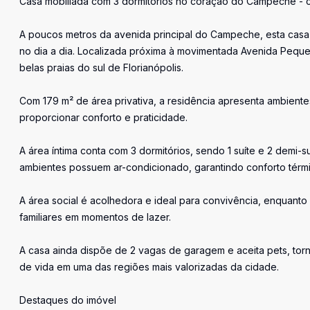
Casa mobiliada com 3 dormitórios no coração do Campeche - c
A poucos metros da avenida principal do Campeche, esta casa of
no dia a dia. Localizada próxima à movimentada Avenida Pequen
belas praias do sul de Florianópolis.
Com 179 m² de área privativa, a residência apresenta ambiente
proporcionar conforto e praticidade.
A área íntima conta com 3 dormitórios, sendo 1 suíte e 2 demi-s
ambientes possuem ar-condicionado, garantindo conforto térm
A área social é acolhedora e ideal para convivência, enquanto
familiares em momentos de lazer.
A casa ainda dispõe de 2 vagas de garagem e aceita pets, t
de vida em uma das regiões mais valorizadas da cidade.
Destaques do imóvel