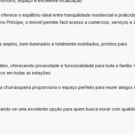
onforto, espaço e excelente localização
erece o equilíbrio ideal entre tranquilidade residencial e praticid
o Príncipe, o imóvel permite fácil acesso a comércios, serviços e 
s amplos, bem iluminados e totalmente mobiliados, prontos para
uítes, oferecendo privacidade e funcionalidade para toda a família.
ico em todas as estações.
 a churrasqueira proporciona o espaço perfeito para reunir amigos 
ornando-se uma excelente opção para quem busca morar com qualid