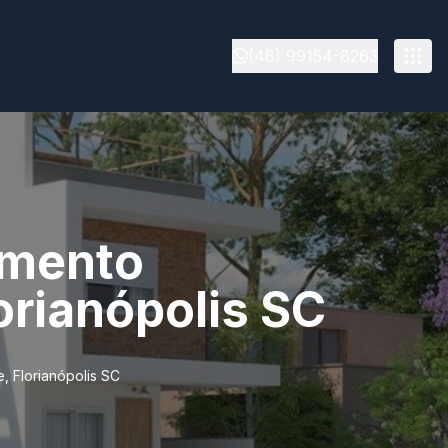
(48) 99154-8263
amento
orianópolis SC
 Florianópolis SC