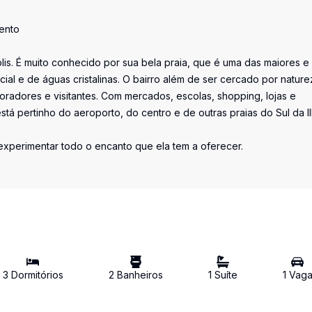
ento
lis. É muito conhecido por sua bela praia, que é uma das maiores e
ial e de águas cristalinas. O bairro além de ser cercado por nature
radores e visitantes. Com mercados, escolas, shopping, lojas e
 está pertinho do aeroporto, do centro e de outras praias do Sul da Il
 experimentar todo o encanto que ela tem a oferecer.
3
Dormitório
s
2
Banheiro
s
1
Suíte
1
Vag