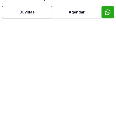
Gradeado
Dúvidas
Agendar
Horta
Mobiliado
Piscina
Piso Elevado
Quintal
Reformado
Sala com Armários
Sala de Jantar