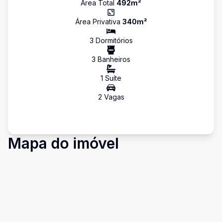
Área Total
492
m²
Área Privativa
340
m²
3
Dormitório
s
3
Banheiro
s
1
Suíte
2
Vaga
s
Mapa do imóvel