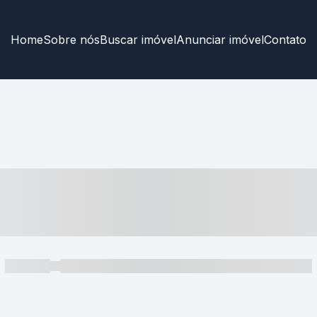
Home
Sobre nós
Buscar imóvel
Anunciar imóvel
Contato
----- ---- ---- -- ----
----- -----
----- ----- -- ------ ---- ---- -- ----- ----- ----- --- ------