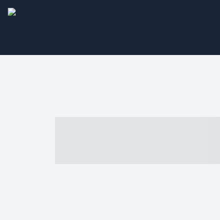
----- ----- -- -
- ------