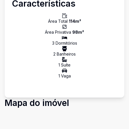
Características
Área Total
114
m²
Área Privativa
98
m²
3
Dormitório
s
2
Banheiro
s
1
Suíte
1
Vaga
Mapa do imóvel