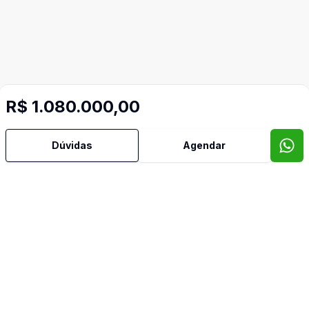
R$ 1.080.000,00
Dúvidas
Agendar
Mais informações
Banheiro Social
Estar Íntimo
Lavabo
Imóveis semelhantes