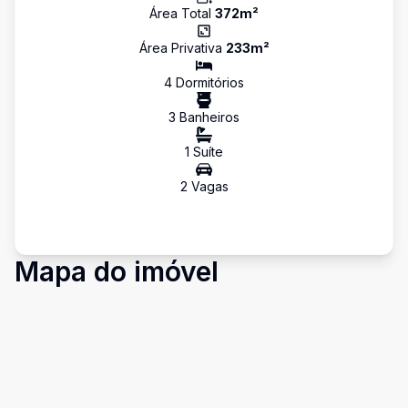
Área Total
372
m²
Área Privativa
233
m²
4
Dormitório
s
3
Banheiro
s
1
Suíte
2
Vaga
s
Mapa do imóvel