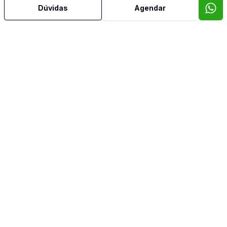
Dúvidas
Agendar
Ar Condicionado
Área de Serviço
Armários Embutidos
Banheiro Social
Cozinha Planejada
Dormitório com Armários
Piscina
Quintal