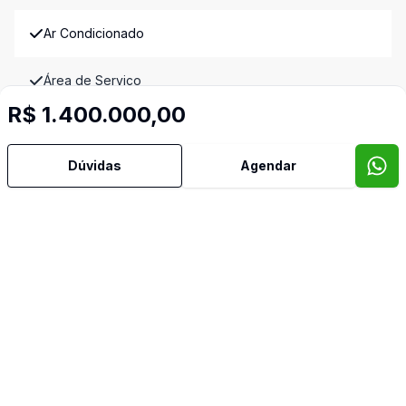
Ar Condicionado
Área de Serviço
R$ 1.400.000,00
Cozinha
Dúvidas
Agendar
Dormitório com Armários
Lavabo
Sala de Jantar
Sala de TV
Imóveis semelhantes
Confira imóveis semelhantes