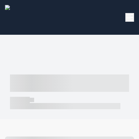
----- ----- -- ------ ---- ---- -- ----- -----
----- --- ------
----- -----
----- ----- -- ------ ---- ---- -- ----- ----- ----- --- ------