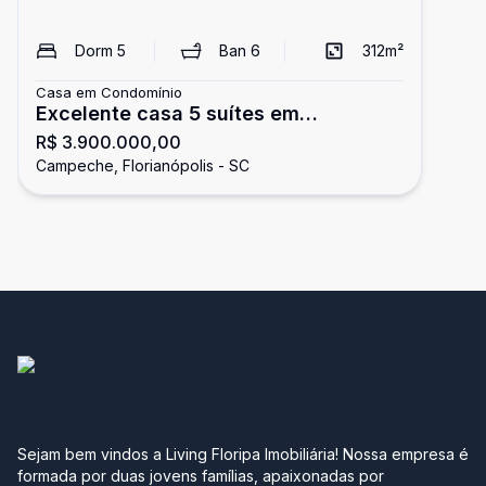
Dorm
5
Ban
6
312
m²
Casa em Condomínio
Excelente casa 5 suítes em
R$ 3.900.000,00
condomínio à venda, 312,73m² -
Campeche, Florianópolis - SC
Campeche, Florianópolis SC
Sejam bem vindos a Living Floripa Imobiliária! Nossa empresa é
formada por duas jovens famílias, apaixonadas por