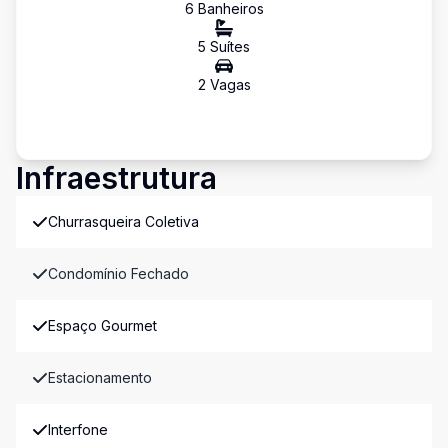
6
Banheiro
s
5
Suíte
s
2
Vaga
s
Infraestrutura
Churrasqueira Coletiva
Condomínio Fechado
Espaço Gourmet
Estacionamento
Interfone