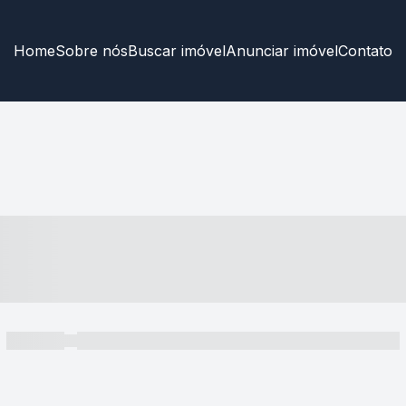
Home
Sobre nós
Buscar imóvel
Anunciar imóvel
Contato
----- ---- ---- -- ----
----- -----
----- ----- -- ------ ---- ---- -- ----- ----- ----- --- ------