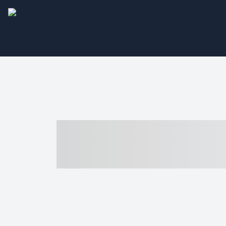
----- ----- -- -
- ------