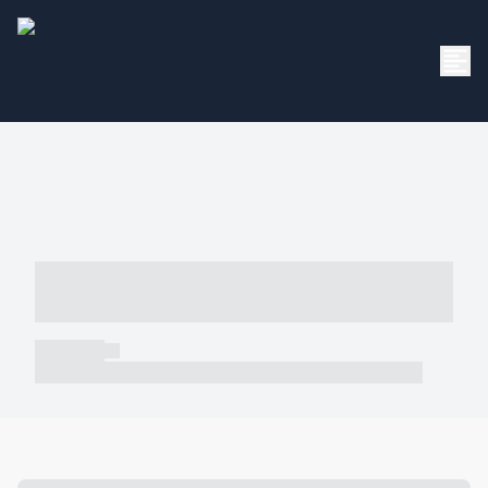
----- ----- -- ------ ---- ---- -- ----- -----
----- --- ------
----- -----
----- ----- -- ------ ---- ---- -- ----- ----- ----- --- ------