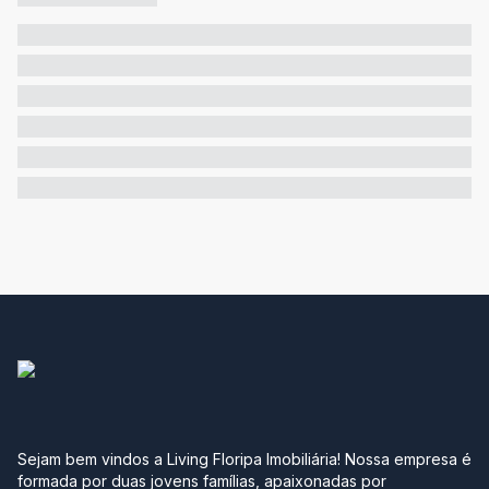
Sejam bem vindos a Living Floripa Imobiliária! Nossa empresa é
formada por duas jovens famílias, apaixonadas por