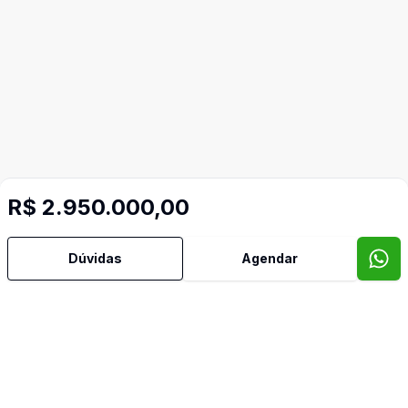
R$ 2.950.000,00
Mais informações
Dúvidas
Agendar
Aceita Pet
Ar Condicionado