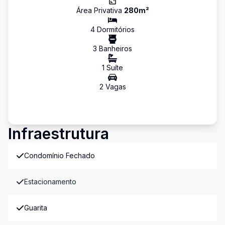
Área Privativa
280
m²
4
Dormitório
s
3
Banheiro
s
1
Suíte
2
Vaga
s
Infraestrutura
Condomínio Fechado
Estacionamento
Guarita