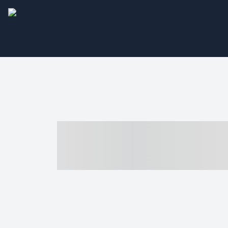
----- ----- -- -
- ------