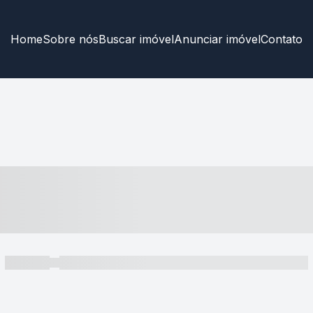
Home
Sobre nós
Buscar imóvel
Anunciar imóvel
Contato
----- ---- ---- -- ----
----- -----
----- ----- -- ------ ---- ---- -- ----- ----- ----- --- ------