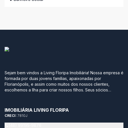
Sejam bem vindos a Living Floripa Imobiliária! Nossa empresa é
formada por duas jovens famílias, apaixonadas por
Florianópolis, e assim como muitos dos nossos clientes,
escolhemos a Ilha para criar nossos filhos. Seus sócios
possuem mais de 10 anos de experiência no mercado
imobiliário da região sul do Brasil. Após terem passado por
grandes construtoras, imobiliárias e multinacionais, optaram
IMOBILIÁRIA LIVING FLORIPA
por empreender com leveza, agilidade, transparência e
CRECI:
7810J
segurança neste momento tão importante na vida de qualquer
pessoa. Sabemos quantos detalhes e incertezas envolvem
(48) 99195-9876