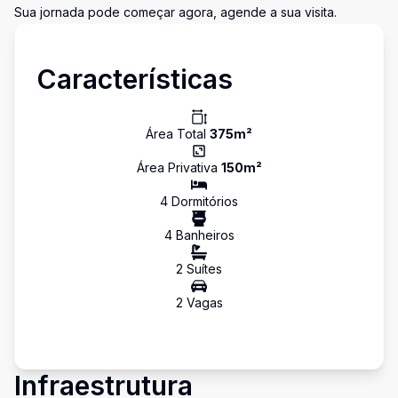
Sua jornada pode começar agora, agende a sua visita.
Características
Área Total
375
m²
Área Privativa
150
m²
4
Dormitório
s
4
Banheiro
s
2
Suíte
s
2
Vaga
s
Infraestrutura