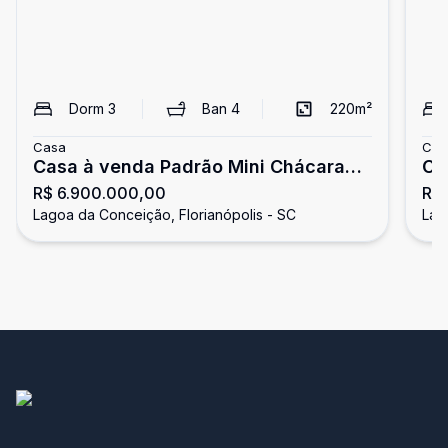
Dorm
3
Ban
4
220
m²
Casa
Cas
Casa à venda Padrão Mini Chácara
Ca
R$ 6.900.000,00
R$ 
com 870m² e 3 Suítes, Lagoa da
Ac
Lagoa da Conceição, Florianópolis - SC
Lag
Conceição - Florianópolis
Fl