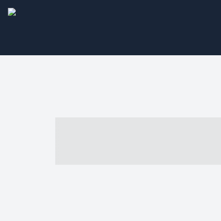
----- ----- -- -
- ------