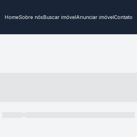
Home
Sobre nós
Buscar imóvel
Anunciar imóvel
Contato
----- ---- ---- -- ----
----- -----
----- ----- -- ------ ---- ---- -- ----- ----- ----- --- ------