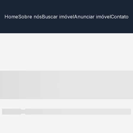
Home
Sobre nós
Buscar imóvel
Anunciar imóvel
Contato
----- ---- ---- -- ----
----- -----
----- ----- -- ------ ---- ---- -- ----- ----- ----- --- ------